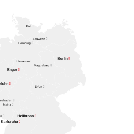
Kiel

Schwerin

Hamburg

Berlin

Hannover

Magdeburg

Enger

rlohn

Erfurt

iesbaden

Mainz

Heilbronn
en


Karlsruhe
