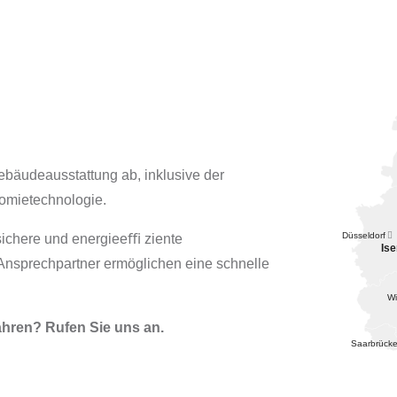
ebäudeausstattung ab, inklusive der
omietechnologie.
Düsseldorf

 sichere und energieeﬃ ziente
Ise
nsprechpartner ermöglichen eine schnelle
W
ahren? Rufen Sie uns an.
Saarbrück